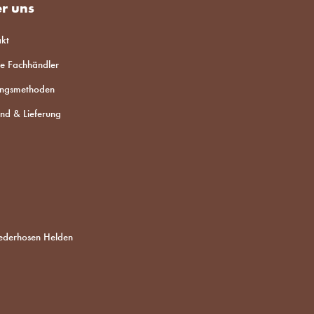
r uns
kt
e Fachhändler
ungsmethoden
nd & Lieferung
derhosen Helden