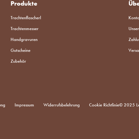
Produkte
Übe
Trachtenflascherl
Konta
Trachtenmesser
Unser
Handgravuren
Zahl
Gutscheine
Versa
Zubehör
ung
Impressum
Widerrufsbelehrung
Cookie Richtlinie
© 2025 Le