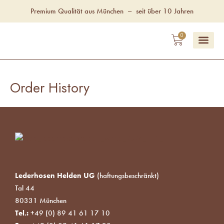
Zum
Premium Qualität aus München
–
seit über 10 Jahren
Inhalt
springen
WAREN
0
Unsere Fac
Order History
Lederhosen Helden UG
(haftungsbeschränkt)
Tal 44
80331 München
Tel.:
+49 (0) 89 41 61 17 10