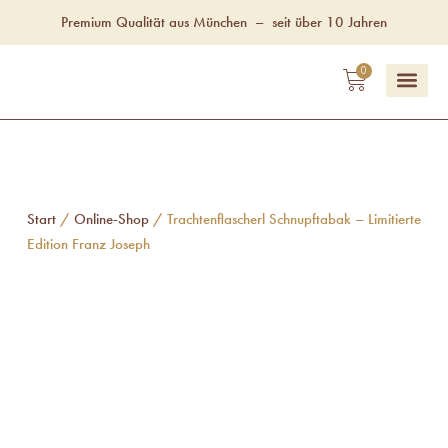
Zum
Premium Qualität aus München
–
seit über 10 Jahren
Inhalt
springen
WAREN
0
Unsere Fac
Start
/
Online-Shop
/ Trachtenflascherl Schnupftabak – Limitierte
Edition Franz Joseph