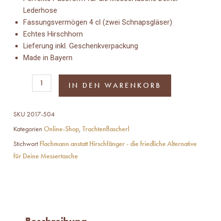
Lederhose
Fassungsvermögen 4 cl (zwei Schnapsgläser)
Echtes Hirschhorn
Lieferung inkl. Geschenkverpackung
Made in Bayern
Trachtenflascherl
IN DEN WARENKORB
Schnupftabak
-
SKU
2017-504
Limitierte
Edition
Kategorien
Online-Shop
,
Trachtenflascherl
Franz
Stichwort
Flachmann anstatt Hirschfänger - die friedliche Alternative
Joseph
für Deine Messertasche
Menge
Beschreibung