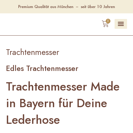
Zum
Premium Qualität aus München
–
seit über 10 Jahren
Inhalt
springen
WAREN
0
Unsere Fac
Trachtenmesser
Edles Trachtenmesser
Trachtenmesser Made
in Bayern für Deine
Lederhose